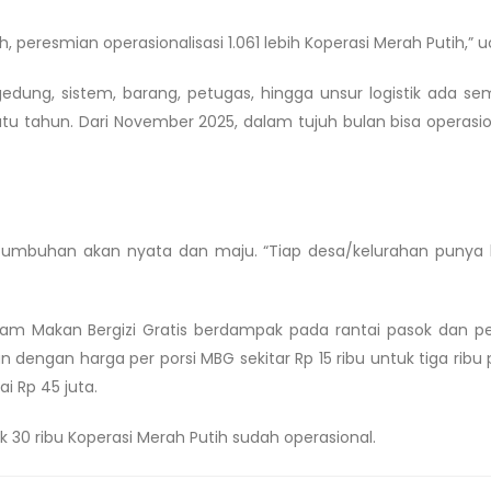
h, peresmian operasionalisasi 1.061 lebih Koperasi Merah Putih,” 
dung, sistem, barang, petugas, hingga unsur logistik ada sem
tu tahun. Dari November 2025, dalam tujuh bulan bisa operasiona
ertumbuhan akan nyata dan maju. “Tiap desa/kelurahan punya
ram Makan Bergizi Gratis berdampak pada rantai pasok dan p
 dengan harga per porsi MBG sekitar Rp 15 ribu untuk tiga ribu
 Rp 45 juta.
30 ribu Koperasi Merah Putih sudah operasional.