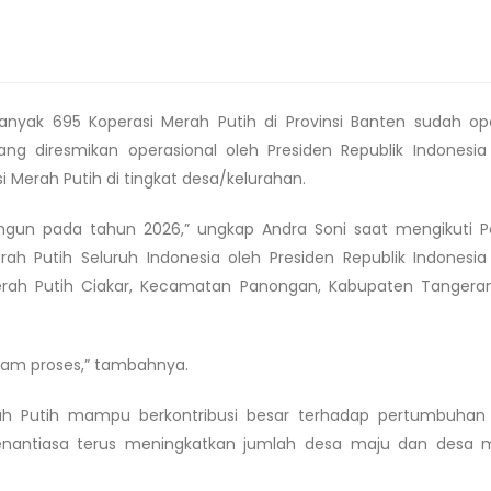
yak 695 Koperasi Merah Putih di Provinsi Banten sudah ope
yang diresmikan operasional oleh Presiden Republik Indonesi
asi Merah Putih di tingkat desa/kelurahan.
ibangun pada tahun 2026,” ungkap Andra Soni saat mengikuti 
erah Putih Seluruh Indonesia oleh Presiden Republik Indonesi
Merah Putih Ciakar, Kecamatan Panongan, Kabupaten Tangera
alam proses,” tambahnya.
erah Putih mampu berkontribusi besar terhadap pertumbuha
senantiasa terus meningkatkan jumlah desa maju dan desa m