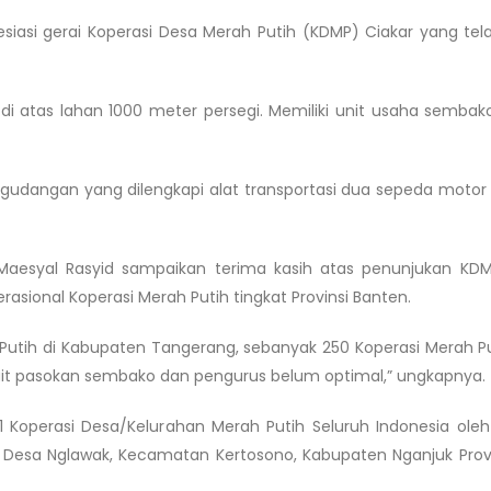
iasi gerai Koperasi Desa Merah Putih (KDMP) Ciakar yang tela
 di atas lahan 1000 meter persegi. Memiliki unit usaha semba
pergudangan yang dilengkapi alat transportasi dua sepeda motor 
aesyal Rasyid sampaikan terima kasih atas penunjukan KDM
sional Koperasi Merah Putih tingkat Provinsi Banten.
utih di Kabupaten Tangerang, sebanyak 250 Koperasi Merah Pu
kait pasokan sembako dan pengurus belum optimal,” ungkapnya.
61 Koperasi Desa/Kelurahan Merah Putih Seluruh Indonesia oleh
i Desa Nglawak, Kecamatan Kertosono, Kabupaten Nganjuk Prov