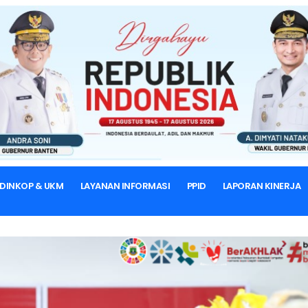
BERANDA
BERITA & ARTIKEL
BERITA DINKOP & UKM
 DINKOP & UKM
LAYANAN INFORMASI
PPID
LAPORAN KINERJA