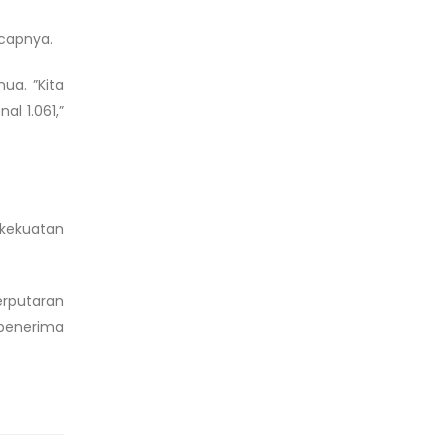
ucapnya.
ua. ”Kita
l 1.061,”
 kekuatan
erputaran
 penerima