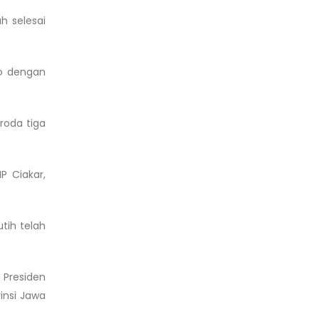
h selesai
ko dengan
roda tiga
P Ciakar,
tih telah
 Presiden
insi Jawa