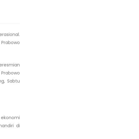
rasional.
a Prabowo
Peresmian
a Prabowo
ng, Sabtu
n ekonomi
andiri di