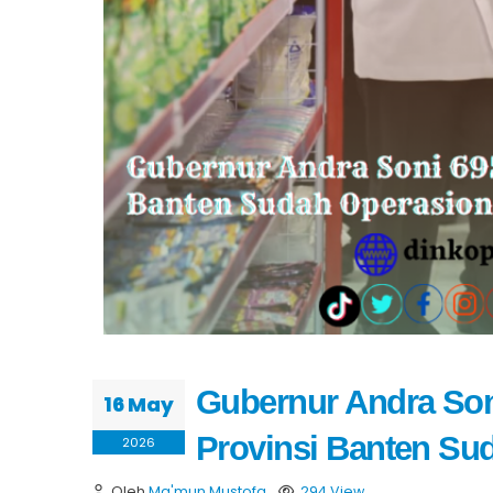
Gubernur Andra Soni
16 May
Provinsi Banten Su
2026
Oleh
Ma'mun Mustofa
294 View