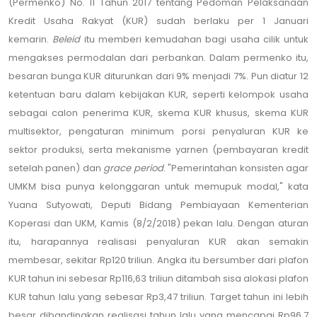
(Permenko) No. 11 Tahun 2017 tentang Pedoman Pelaksanaan
Kredit Usaha Rakyat (KUR) sudah berlaku per 1 Januari
kemarin.
Beleid
itu memberi kemudahan bagi usaha cilik untuk
mengakses permodalan dari perbankan. Dalam permenko itu,
besaran bunga KUR diturunkan dari 9% menjadi 7%. Pun diatur 12
ketentuan baru dalam kebijakan KUR, seperti kelompok usaha
sebagai calon penerima KUR, skema KUR khusus, skema KUR
multisektor, pengaturan minimum porsi penyaluran KUR ke
sektor produksi, serta mekanisme yarnen (pembayaran kredit
setelah panen) dan
grace period
. "Pemerintahan konsisten agar
UMKM bisa punya kelonggaran untuk memupuk modal," kata
Yuana Sutyowati, Deputi Bidang Pembiayaan Kementerian
Koperasi dan UKM, Kamis (8/2/2018) pekan lalu. Dengan aturan
itu, harapannya realisasi penyaluran KUR akan semakin
membesar, sekitar Rp120 triliun. Angka itu bersumber dari plafon
KUR tahun ini sebesar Rp116,63 triliun ditambah sisa alokasi plafon
KUR tahun lalu yang sebesar Rp3,47 triliun. Target tahun ini lebih
besar dibandingkan realisasi tahun lalu yang mencapai Rp96,7