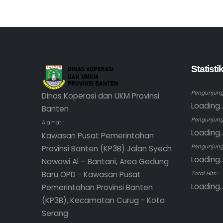
Statist
Pengunjung 
Dinas Koperasi dan UKM Provinsi
Loading..
Banten
Pengunjung
Alamat :
Loading..
Kawasan Pusat Pemerintahan
Pengunjung 
Provinsi Banten (KP3B) Jalan Syech
Loading..
Nawawi Al – Bantani, Area Gedung
Baru OPD - Kawasan Pusat
Total Hits:
Loading..
Pemerintahan Provinsi Banten
(KP3B), Kecamatan Curug - Kota
Serang