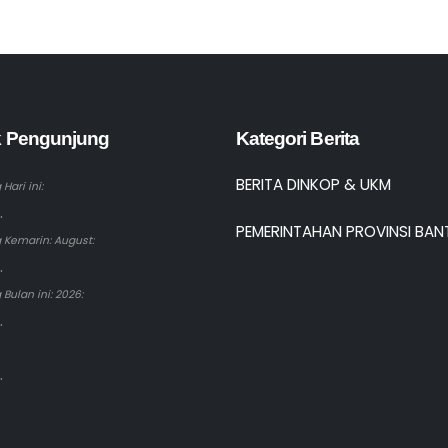
ik Pengunjung
Kategori Berita
BERITA DINKOP & UKM
Hari ini:
.
PEMERINTAHAN PROVINSI BAN
 Kemarin: August:
.
Bulan ini: 2026:
.
.