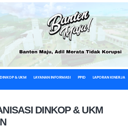
BERANDA
STRUKTUR ORGANISASI
ANISASI DINKOP & UKM PR
TENTANG DINKOP & UKM
 DINKOP & UKM
LAYANAN INFORMASI
PPID
LAPORAN KINERJA
NISASI DINKOP & UKM
EN