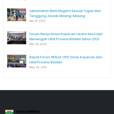
Laksanakan Bela Negara Sesuai Tugas dan
Tanggung Jawab Masing-Masing
Dec 19, 2022
Forum Renja Dinas Koperasi Usaha kecil dan
Menengah UKM Provinsi Banten tahun 2021
Mar 04, 2020
Rapat Forum RENJA OPD Dinas Koperasi dan
UKM Provinsi Banten
May 28, 2019