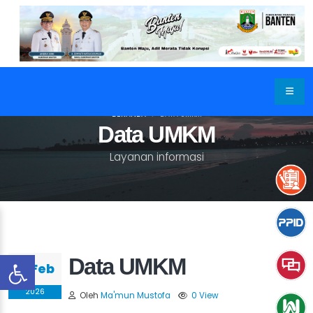
BERANDA
DATA UMKM
Data UMKM
Layanan informasi
Data UMKM
12 Feb
2026
Oleh
Ma'mun Mustofa
0 View